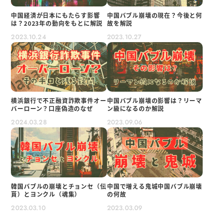
中国経済が日本にもたらす影響
中国バブル崩壊の現在？今後と何
は？2023年の動向をもとに解説
故を解説
2023.10.24
2023.10.27
横浜銀行で不正融資詐欺事件オー
中国バブル崩壊の影響は？リーマ
バーローン？口座偽造のなぜ
ン級になるのか解説
2024.03.28
2023.09.06
韓国バブルの崩壊とチョンセ（伝
中国で増える鬼城中国バブル崩壊
貰）とヨンクル（魂集）
の何故
2023.03.10
2023.03.09