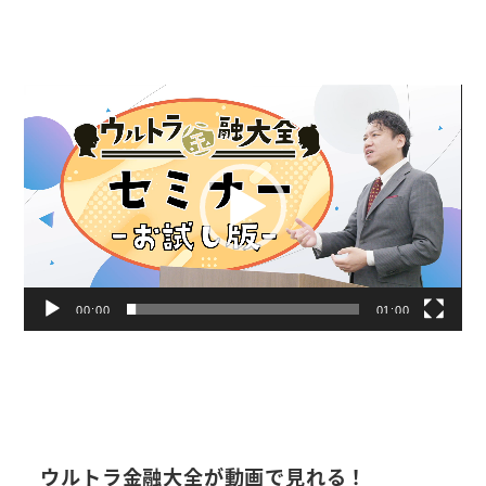
動
画
プ
レ
ー
ヤ
ー
00:00
01:00
ウルトラ金融大全が動画で見れる！