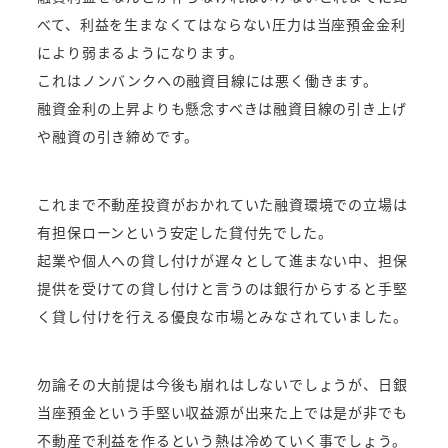
べて、利益を生まなくてはならない圧力は当座預金金利
により弱まるようになります。
これはノンバンクへの融資目線には悪く働きます。
融資金利の上昇よりも懸念すべきは融資目線の引き上げ
や融資の引き締めです。
これまで不動産投資がおかれていた融資環境での立場は
有担保ローンという安定した貸付先でした。
起業や個人への貸し付けが遅々として進まない中、担保
提供を受けての貸し付けと言うのは銀行からすると手堅
く貸し付けを行える優良な市場とみなされていました。
勿論その大前提は今後も崩れはしないでしょうが、日銀
当座預金という手堅い収益源が出来た上では是が非でも
不動産で利益を作るという熱は冷めていく事でしょう。