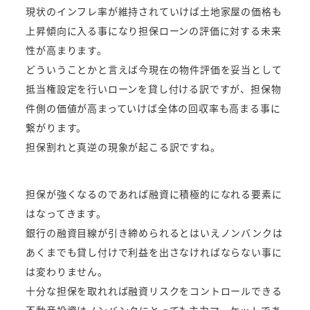
現状のインフレ率が維持されていけば土地家屋の価格も
上昇傾向に入る事になり担保ローンの評価に対する未来
性が高まります。
どういうことかと言えば今現在の物件評価を妥当として
抵当権設定を行いローンを貸し付ける訳ですが、担保物
件側の価値が高まっていけば全体の回収率も高まる事に
繋がります。
担保割れと真逆の現象が起こる訳ですね。
担保が強くなるのであれば融資に積極的になれる要素に
はなってきます。
銀行の融資目線が引き締められるとはいえノンバンクは
あくまでも貸し付けで利益を出さなければならない事に
は変わりません。
十分な担保を取れれば融資リスクをコントロールできる
不動産投資はノンバンクにとっても主力マーケットであ