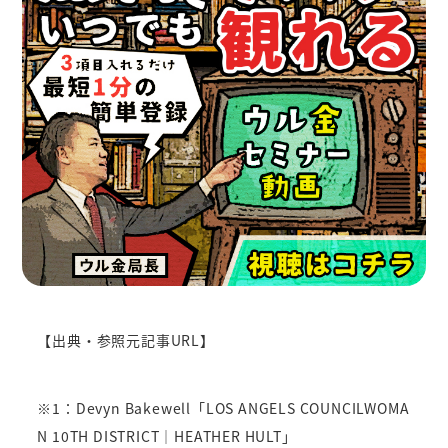
【出典・参照元記事URL】
※1：Devyn Bakewell「LOS ANGELS COUNCILWOMA
N 10TH DISTRICT｜HEATHER HULT」