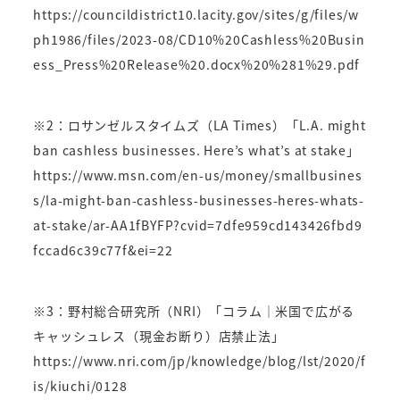
https://councildistrict10.lacity.gov/sites/g/files/w
ph1986/files/2023-08/CD10%20Cashless%20Busin
ess_Press%20Release%20.docx%20%281%29.pdf
※2：ロサンゼルスタイムズ（LA Times）「L.A. might
ban cashless businesses. Here’s what’s at stake」
https://www.msn.com/en-us/money/smallbusines
s/la-might-ban-cashless-businesses-heres-whats-
at-stake/ar-AA1fBYFP?cvid=7dfe959cd143426fbd9
fccad6c39c77f&ei=22
※3：野村総合研究所（NRI）「コラム｜米国で広がる
キャッシュレス（現金お断り）店禁止法」
https://www.nri.com/jp/knowledge/blog/lst/2020/f
is/kiuchi/0128