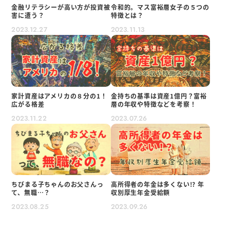
金融リテラシーが高い方が投資被
令和的。マス富裕層女子の５つの
害に遭う？
特徴とは？
2023.12.27
2023.11.13
家計資産はアメリカの８分の1！
金持ちの基準は資産1億円？富裕
広がる格差
層の年収や特徴などを考察！
2023.11.22
2023.07.26
ちびまる子ちゃんのお父さんっ
高所得者の年金は多くない!? 年
て、無職…？
収別厚生年金受給額
2023.08.25
2023.09.26