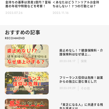
金持ちの基準は資産1億円？富裕
＜あなたはどう？＞リアルお金持
層の年収や特徴などを考察！
ちはしない！７つの行動とは？
2023.07.26
2023.11.16
おすすめの記事
歯止めなし！？健康保険料・介
護保険料はなぜ値上...
2023.08.17
保険
フリーランス信仰は危険！副業
からの独立に潜む落とし穴
2023.09.29
その他
「貧乏になる人」に共通する残
念な思考とは