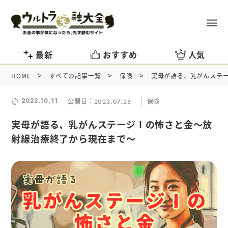
最新
おすすめ
人気
>
>
>
HOME
すべての記事一覧
保険
実母が語る、乳がんステ
2023.10.11
公開日：
保険
2023.07.28
実母が語る、乳がんステージⅠの怖さと金～放
射線治療終了から現在まで～