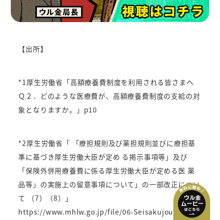
【出所】
*1
厚生労働省「高額療養費制度を利用される皆さまへ
Ｑ２．どのような医療費が、高額療養費制度の支給の対
象となりますか。」p10
*2
厚生労働省「 「療担規則及び薬担規則並びに療担基
準に基づき厚生労働大臣が定め る掲示事項等」及び
「保険外併用療養費に係る厚生労働大臣が定める医 薬
品等」の実施上の留意事項について」の一部改正につい
て （7）（8）」
https://www.mhlw.go.jp/file/06-Seisakujouhou-12