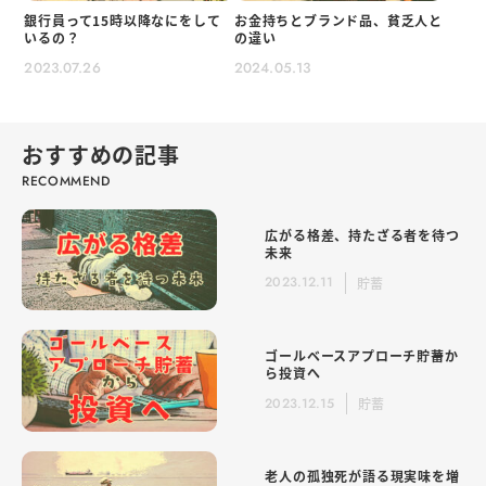
銀行員って15時以降なにをして
お金持ちとブランド品、貧乏人と
いるの？
の違い
2023.07.26
2024.05.13
おすすめの記事
広がる格差、持たざる者を待つ
未来
2023.12.11
貯蓄
ゴールベースアプローチ貯蓄か
ら投資へ
2023.12.15
貯蓄
老人の孤独死が語る現実味を増