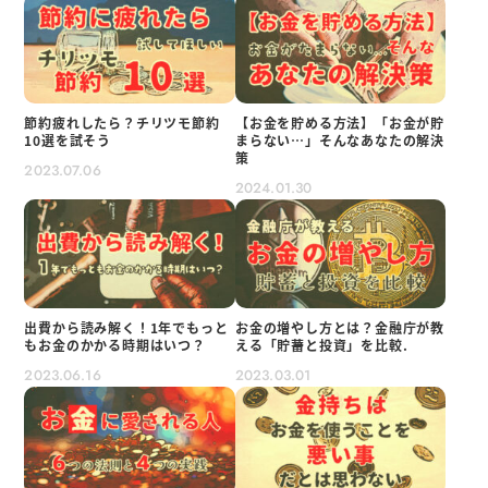
節約疲れしたら？チリツモ節約
【お金を貯める方法】「お金が貯
10選を試そう
まらない…」そんなあなたの解決
策
2023.07.06
2024.01.30
出費から読み解く！1年でもっと
お金の増やし方とは？金融庁が教
もお金のかかる時期はいつ？
える「貯蓄と投資」を比較.
2023.06.16
2023.03.01