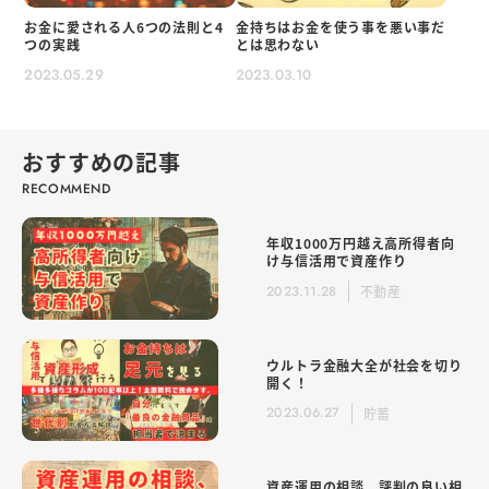
お金に愛される人6つの法則と4
金持ちはお金を使う事を悪い事だ
つの実践
とは思わない
2023.05.29
2023.03.10
おすすめの記事
年収1000万円越え高所得者向
け与信活用で資産作り
2023.11.28
不動産
ウルトラ金融大全が社会を切り
開く！
2023.06.27
貯蓄
資産運用の相談、評判の良い相