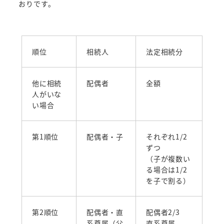
おりです。
順位
相続人
法定相続分
他に相続
配偶者
全額
人がいな
い場合
第1順位
配偶者・子
それぞれ1/2
ずつ
（子が複数い
る場合は1/2
を子で割る）
第2順位
配偶者・直
配偶者2/3
系尊属（父
直系尊属