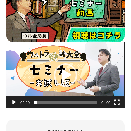
動
画
プ
レ
ー
ヤ
ー
00:00
01:00