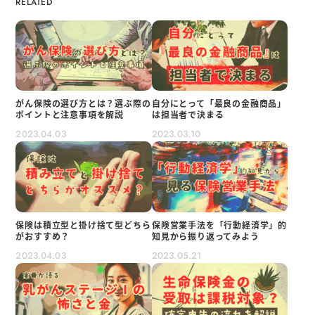
がん保険の選び方とは？選ぶ際の
自分にとって「最良の金融商品」
ポイントと注意事項を解説
は担当者で決まる
2023.04.03
2023.03.10
保険は積立型と掛け捨て型どちら
保険営業手法を「行動経済学」的
がおすすめ？
知見から振り返ってみよう
2023.04.03
2023.05.21