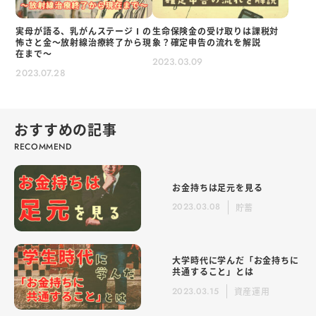
実母が語る、乳がんステージⅠの
生命保険金の受け取りは課税対
怖さと金～放射線治療終了から現
象？確定申告の流れを解説
在まで～
2023.03.09
2023.07.28
おすすめの記事
お金持ちは足元を見る
2023.03.08
貯蓄
大学時代に学んだ「お金持ちに
共通すること」とは
2023.03.15
資産運用